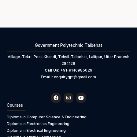
Government Polytechnic Talbehat
Village–Tekri, Post–Khandi, Tehsil–Talbehat, Lalitpur, Uttar Pradesh
284126
Call Us:
+91-9140985029
Email:
enquirygpt@gmail.com
F
I
Y
a
n
o
c
s
u
Courses
e
t
t
b
a
u
Diploma in Computer Science & Engineering
o
g
b
Diploma in Electronics Engineering
o
r
e
k
a
Diploma in Electrical Engineering
m